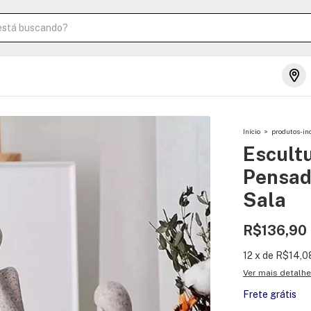
Início
>
produtos-in
Escultu
Pensad
Sala
R$136,90
12
x
de
R$14,0
Ver mais detalh
Frete grátis