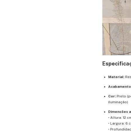
Especifica
Material:
Res
Acabamento
Cor:
Preto (p
iluminação)
Dimensões a
• Altura: 12 c
• Largura: 6 
• Profundida