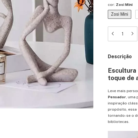
cor:
Zosi Mini
Zosi Mini
Descrição
Escultura
toque de a
Leve mais perso
Pensador
, uma
inspiração cláss
propósito, essa 
tornando-se o de
bibliotecas.