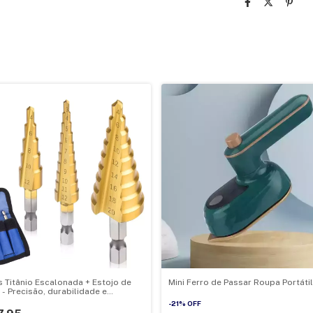
 Titânio Escalonada + Estojo de
Mini Ferro de Passar Roupa Portátil
 - Precisão, durabilidade e
zação em um só kit
-
21
%
OFF