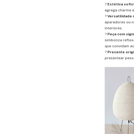
?
Estética sofis
agrega charme e
?
Versatilidade 
aparadores ou n
interiores.
?
Peça com signi
simboliza reflex
que convidam ao
?
Presente origi
presentear pess