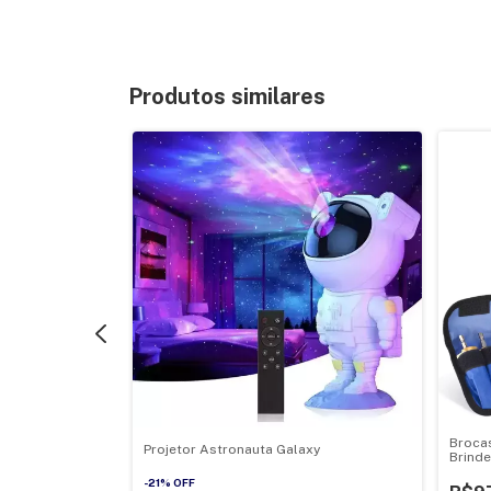
Produtos similares
Dobrável
Brocas
Projetor Astronauta Galaxy
Brinde
organi
-
21
%
OFF