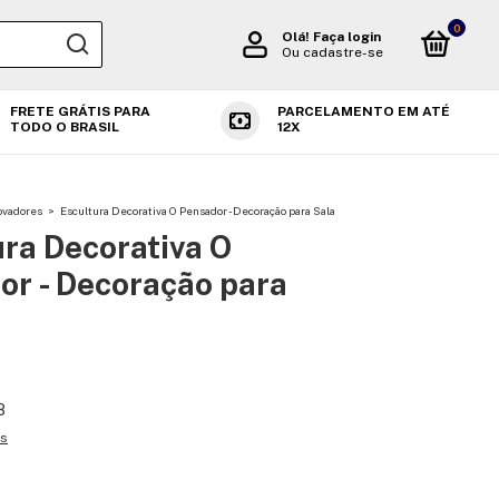
0
Olá!
Faça login
Ou cadastre-se
FRETE GRÁTIS PARA
PARCELAMENTO EM ATÉ
TODO O BRASIL
12X
ovadores
>
Escultura Decorativa O Pensador - Decoração para Sala
ra Decorativa O
or - Decoração para
8
es