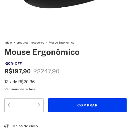
Início
>
produtos-inovadores
>
Mouse Ergonômico
Mouse Ergonômico
-
20
%
OFF
R$197,90
R$247,90
12
x
de
R$20,36
Ver mais detalhes
Entregas para o CEP:
ALTERAR CEP
Meios de envio