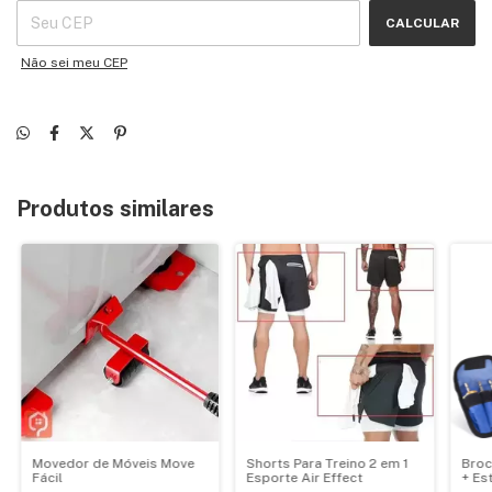
CALCULAR
Não sei meu CEP
Produtos similares
Movedor de Móveis Move
Shorts Para Treino 2 em 1
Broc
Fácil
Esporte Air Effect
+ Es