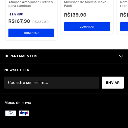
Afiador Amolador Elétrico
Movedor de Móveis Move
Remo
para Lâminas
Fácil
rach
R$139,90
R$
-
29
%
OFF
R$167,90
R$237,89
COMPRAR
DEPARTAMENTOS
NEWSLETTER
Meios de envio