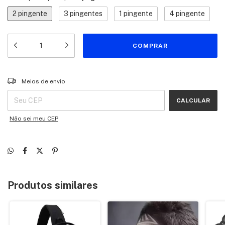
2 pingente
3 pingentes
1 pingente
4 pingente
Entregas para o CEP:
ALTERAR CEP
Meios de envio
CALCULAR
Não sei meu CEP
Produtos similares