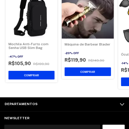
Mochila Anti-Furto com
Máquina de Barbear Blader
Senha USB Slim Bag
-
20
%
OFF
Ócul
-
47
%
OFF
R$119,90
R$149,90
R$105,90
-
14
%
R$199,90
R$
COMPRAR
DEPARTAMENTOS
NEWSLETTER